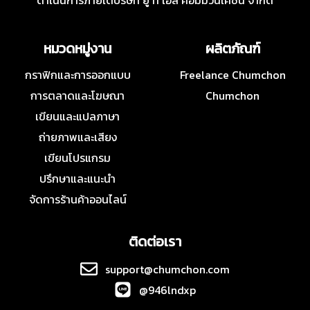
ดำเนินการภายใต้บริษัท ยู ที เอส คอมมิวนิเคชั่น จำกัด
หมวดหมู่งาน
ผลิตภัณฑ์
กราฟิกและการออกแบบ
Freelance Chumchon
การตลาดและโฆษณา
Chumchon
เขียนและแปลภาษา
ถ่ายภาพและเสียง
เขียนโปรแกรม
ปรึกษาและแนะนำ
จัดการร้านค้าออนไลน์
ติดต่อเรา
support@chumchon.com
@946lndxp