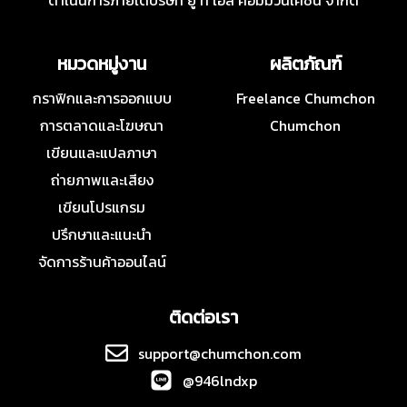
ดำเนินการภายใต้บริษัท ยู ที เอส คอมมิวนิเคชั่น จำกัด
หมวดหมู่งาน
ผลิตภัณฑ์
กราฟิกและการออกแบบ
Freelance Chumchon
การตลาดและโฆษณา
Chumchon
เขียนและแปลภาษา
ถ่ายภาพและเสียง
เขียนโปรแกรม
ปรึกษาและแนะนำ
จัดการร้านค้าออนไลน์
ติดต่อเรา
support@chumchon.com
@946lndxp