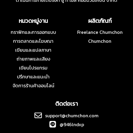
ดำเนินการภายใต้บริษัท ยู ที เอส คอมมิวนิเคชั่น จำกัด
หมวดหมู่งาน
ผลิตภัณฑ์
กราฟิกและการออกแบบ
Freelance Chumchon
การตลาดและโฆษณา
Chumchon
เขียนและแปลภาษา
ถ่ายภาพและเสียง
เขียนโปรแกรม
ปรึกษาและแนะนำ
จัดการร้านค้าออนไลน์
ติดต่อเรา
support@chumchon.com
@946lndxp