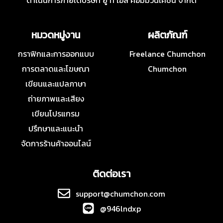
ดำเนินการภายใต้บริษัท ยู ที เอส คอมมิวนิเคชั่น จำกัด
หมวดหมู่งาน
ผลิตภัณฑ์
กราฟิกและการออกแบบ
Freelance Chumchon
การตลาดและโฆษณา
Chumchon
เขียนและแปลภาษา
ถ่ายภาพและเสียง
เขียนโปรแกรม
ปรึกษาและแนะนำ
จัดการร้านค้าออนไลน์
ติดต่อเรา
support@chumchon.com
@946lndxp