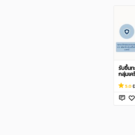
รับขึ้น
กลุ่มเค
5.0
(