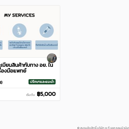
ทะเบียนสินค้ากับทาง อย. ใน
รื่องมือแพทย์
ปรึกษาและแนะนำ
3)
฿5,000
เริ่มต้น
© สงวนลิขสิทธิ์ บริษัท ยู ที เอส คอมมิวนิเ