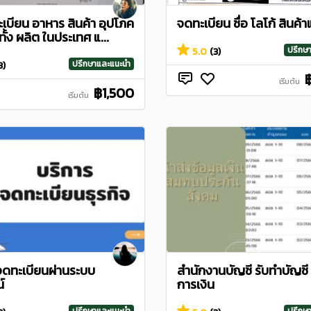
เบียน อาหาร สินค้า อุปโภค
จดทะเบียน ชื่อ โลโก้ สินค้า
ทั้ง ผลิต ในประเทศ แ...
ปรึกษ
5.0
(3)
ปรึกษาและแนะนำ
3)
เริ่มต้น
฿1,500
เริ่มต้น
จดทะเบียนผ่านระบบ
สำนักงานบัญชี รับทำบัญชี
์
การเงิน