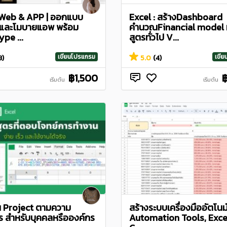
Web & APP | ออกแบบ
Excel : สร้างDashboard
ต์และโมบายแอพ พร้อม
คำนวณFinancial model 
pe ...
สูตรทั่วไป V...
เขียนโปรแกรม
เขี
3)
5.0
(4)
฿1,500
เริ่มต้น
เริ่มต้น
ยน Project ตามความ
สร้างระบบเครื่องมืออัตโนมั
ร สำหรับบุคคลหรือองค์กร
Automation Tools, Exce