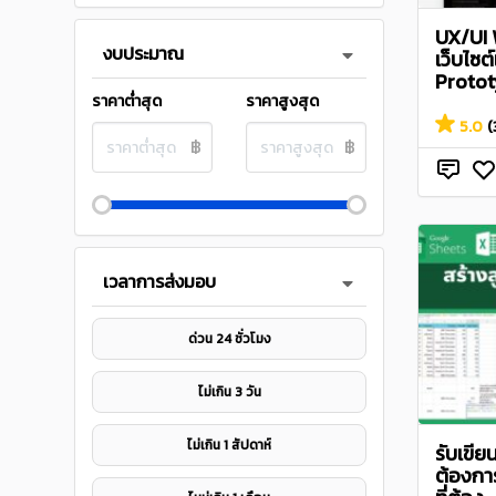
UX/UI 
งบประมาณ
เว็บไซ
Prototy
ราคาต่ำสุด
ราคาสูงสุด
5.0
(
฿
฿
เวลาการส่งมอบ
ด่วน 24 ชั่วโมง
ไม่เกิน 3 วัน
ไม่เกิน 1 สัปดาห์
รับเขี
ต้องกา