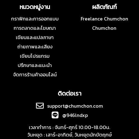
หมวดหมู่งาน
ผลิตภัณฑ์
กราฟิกและการออกแบบ
Freelance Chumchon
การตลาดและโฆษณา
Chumchon
เขียนและแปลภาษา
ถ่ายภาพและเสียง
เขียนโปรแกรม
ปรึกษาและแนะนำ
จัดการร้านค้าออนไลน์
ติดต่อเรา
support@chumchon.com
@946lndxp
เวลาทำการ : จันทร์-ศุกร์ 10.00-18.00น.
วันหยุด : เสาร์-อาทิตย์, วันหยุดนักขัตฤกษ์