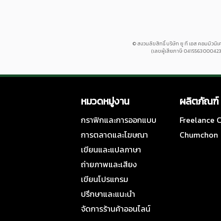
© สงวนลิขสิทธิ์ บริษัท ยู ที เอส คอมมิวนิเ
(เลขผู้เสียภาษี 0415563000423
หมวดหมู่งาน
ผลิตภัณฑ์
กราฟิกและการออกแบบ
Freelance
การตลาดและโฆษณา
Chumchon
เขียนและแปลภาษา
ถ่ายภาพและเสียง
เขียนโปรแกรม
ปรึกษาและแนะนำ
จัดการร้านค้าออนไลน์