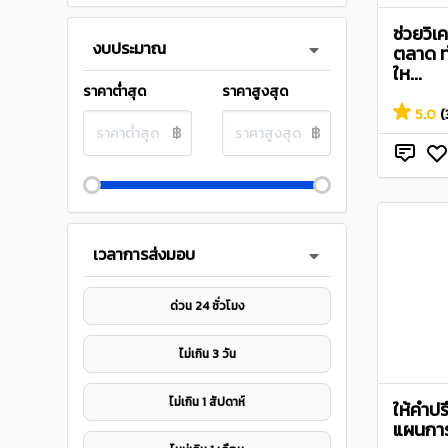
ช่วยวิเ
งบประมาณ
ตลาด ท
ให...
ราคาต่ำสุด
ราคาสูงสุด
5.0
(
฿
฿
เวลาการส่งมอบ
ด่วน 24 ชั่วโมง
ไม่เกิน 3 วัน
ไม่เกิน 1 สัปดาห์
ให้คำปร
แผนกา