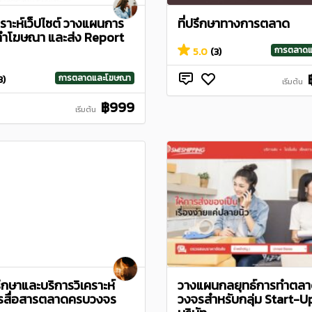
คราะห์เว็ปไซต์ วางแผนการ
ที่ปรึกษาทางการตลาด
ำโฆษณา และส่ง Report
การตลาด
5.0
(3)
การตลาดและโฆษณา
3)
เริ่มต้น
฿999
เริ่มต้น
ึกษาและบริการวิเคราะห์
วางแผนกลยุทธ์การทำตล
รสื่อสารตลาดครบวงจร
วงจรสำหรับกลุ่ม Start-U