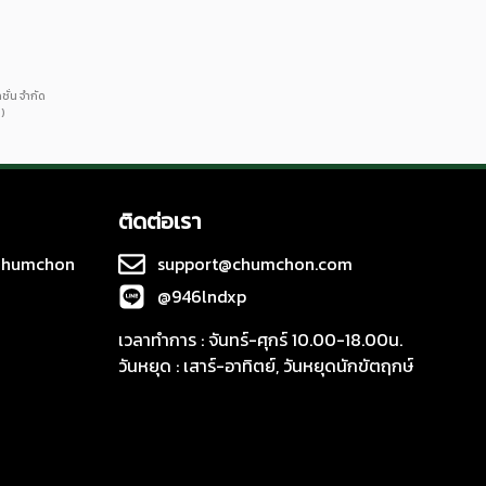
คชั่น จำกัด
)
ติดต่อเรา
 Chumchon
support@chumchon.com
@946lndxp
เวลาทำการ : จันทร์-ศุกร์ 10.00-18.00น.
วันหยุด : เสาร์-อาทิตย์, วันหยุดนักขัตฤกษ์