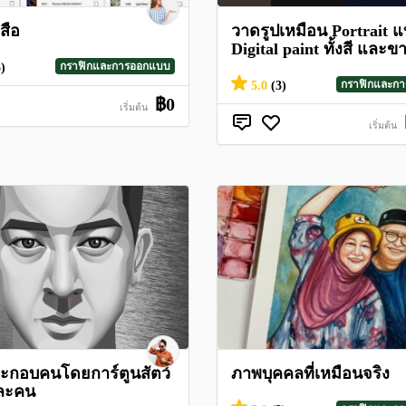
สือ
วาดรูปเหมือน Portrait 
Digital paint ทั้งสี และ
กราฟิกและการออกแบบ
3)
กราฟิกและก
5.0
(3)
฿0
เริ่มต้น
เริ่มต้น
ะกอบคนโดยการ์ตูนสัตว์
ภาพบุคคลที่เหมือนจริง
และคน