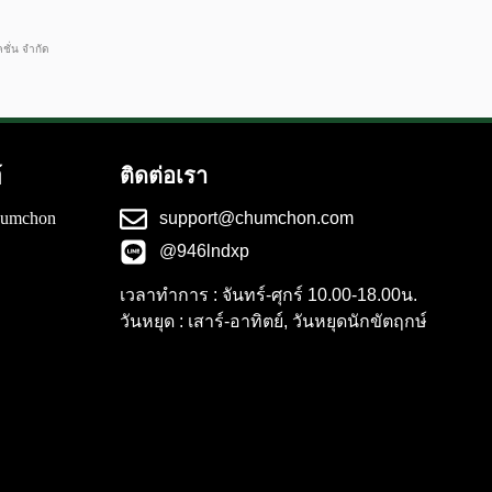
คชั่น จำกัด
ติดต่อเรา
์
humchon
support@chumchon.com
@946lndxp
เวลาทำการ : จันทร์-ศุกร์ 10.00-18.00น.
วันหยุด : เสาร์-อาทิตย์, วันหยุดนักขัตฤกษ์