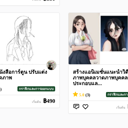
ังสือการ์ตูน ปรับแต่ง
สร้างแอนิเมชั่นแนะนําวิ
ดภาพ
ภาพบุคคลวาดภาพบุคค
ประกอบแล...
กราฟิกและการออกแบบ
3)
กราฟิกและก
5.0
(3)
฿490
เริ่มต้น
เริ่มต้น