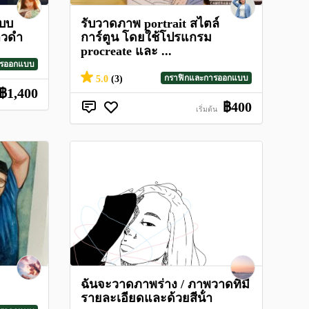
แบบ
รับวาดภาพ portrait สไตล์
ขาวดำ
การ์ตูน โดยใช้โปรแกรม
procreate และ ...
ารออกแบบ
กราฟิกและการออกแบบ
5.0
(3)
฿1,400
฿400
เริ่มต้น
ฉันจะวาดภาพร่าง / ภาพวาดที่มี
รายละเอียดและด้วยสีน้ํา