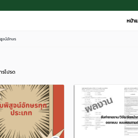
หน้า
ิสูจน์อักษร
ารโปรด