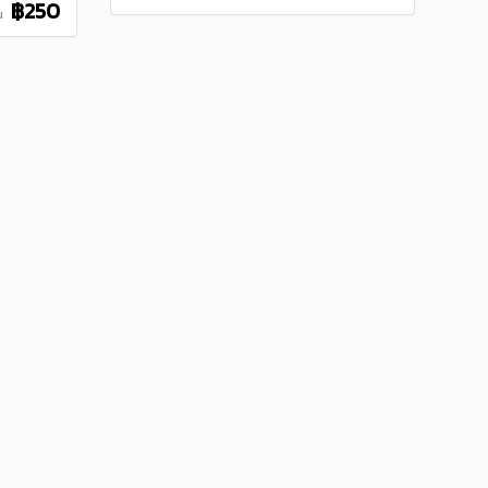
฿250
น