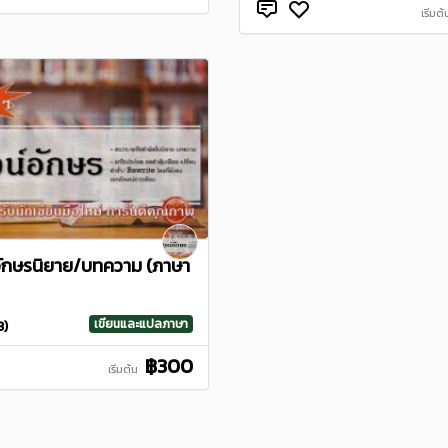
เริ่มต้
์อักษรนิยาย/บทความ (ภาษา
เขียนและแปลภาษา
3)
฿300
เริ่มต้น