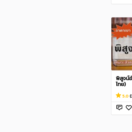
พิสูจน
ไทย)
5.0
(