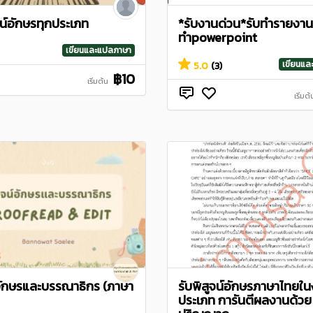
จน์อักษรทุกประเภท
*รับงานด่วน*รับทำรายงาน
ทำpowerpoint
เขียนและแปลภาษา
เขียนแ
5.0
(3)
฿10
เริ่มต้น
เริ่มต้
์อักษรและบรรณาธิกร (ภาษา
รับพิสูจน์อักษรภาษาไทยใน
ประเภท การันตีผลงานด้วย