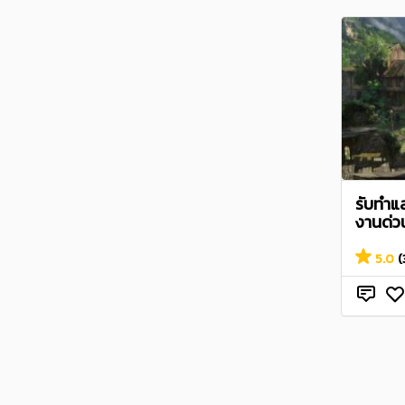
รับทำแ
งานด่ว
5.0
(