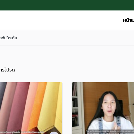
หน้า
ลซับไตเติ้ล
ารโปรด