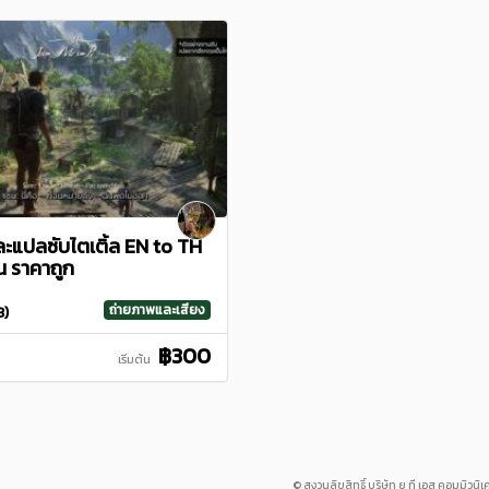
ละแปลซับไตเติ้ล EN to TH
น ราคาถูก
ถ่ายภาพและเสียง
3)
฿300
เริ่มต้น
© สงวนลิขสิทธิ์ บริษัท ยู ที เอส คอมมิวนิเ