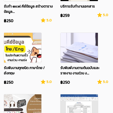
รับทำ excel คีย์ข้อมูล สร้างตาราง
บริการรับทำงานเอกสาร
ข้อมูล...
฿259
5.0
฿250
5.0
รับพิมงานทุกชนิด ภาษาไทย /
รับพิมพ์งานตามต้นฉบับและ
อังกฤษ
รายงาน งานด่วน ง...
฿250
5.0
฿250
5.0