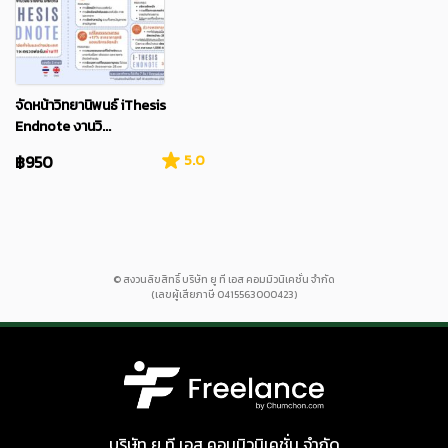
จัดหน้าวิทยานิพนธ์ iThesis
Endnote งานวิ...
฿950
5.0
© สงวนลิขสิทธิ์ บริษัท ยู ที เอส คอมมิวนิเคชั่น จำกัด
(เลขผู้เสียภาษี 0415563000423)
บริษัท ยู ที เอส คอมมิวนิเคชั่น จำกัด