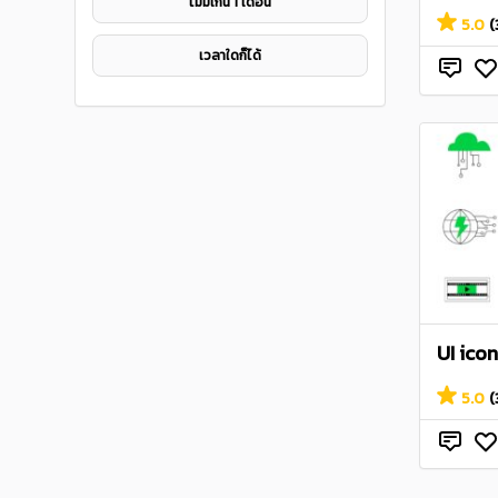
ไมม่เกิน 1 เดือน
5.0
(
เวลาใดก็ได้
UI ico
5.0
(