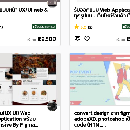
แบบหน้า UX/UI web &
รับออกแบบ Web Applica
ทุกรูปแบบ เว็บไซต์ร้านค้า เว
เขียนโปรแกรม
เขี
4)
5.0
(3)
฿2,500
เริ่มต้น
เริ่มต้น
บ(UX UI) Web
convert design จาก figm
pplication พร้อม
adobeXD, photoshop เป
sive By Figma...
code (HTML...