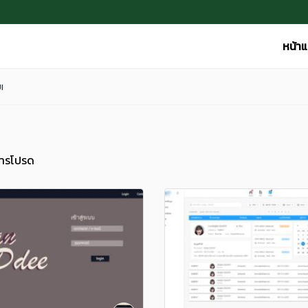
หน้า
I
ารโปรด