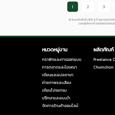
1
2
3
© สงวนลิขสิทธิ์ บริษัท ยู ที เอส คอมมิวนิเ
(เลขผู้เสียภาษี 0415563000423
หมวดหมู่งาน
ผลิตภัณฑ์
กราฟิกและการออกแบบ
Freelance
การตลาดและโฆษณา
Chumchon
เขียนและแปลภาษา
ถ่ายภาพและเสียง
เขียนโปรแกรม
ปรึกษาและแนะนำ
จัดการร้านค้าออนไลน์