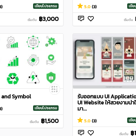
เขียนโปรแกรม
เขี
3)
5.0
(3)
฿3,000
เริ่มต้น
เริ่มต้น
n and Symbol
รับออกแบบ UI Applicati
UI Website ให้สวยงามน่าใ
มา...
เขียนโปรแกรม
3)
฿1,500
เขี
5.0
(3)
เริ่มต้น
฿
เริ่มต้น