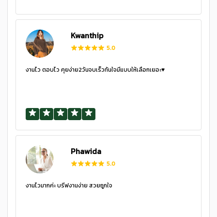
Kwanthip
5.0
งานไว ตอบไว คุยง่าย2วันจบเร็วทันใจมีแบบให้เลือกเยอะ♥️
Phawida
5.0
งานไวมากค่ะ บรีฟงานง่าย สวยถูกใจ