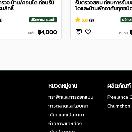
ตรวจ บ้าน/คอนโด ก่อนรับ
รับตรวจสอบ ก่อนการรับ
สิทธิ์
โดและบ้านพักอาศัยทุกชนิ
ปรึกษาและแนะนำ
ปรึกษ
3)
5.0
(3)
฿4,000
เริ่มต้น
เริ่มต้น
หมวดหมู่งาน
ผลิตภัณฑ์
กราฟิกและการออกแบบ
Freelance
การตลาดและโฆษณา
Chumchon
เขียนและแปลภาษา
ถ่ายภาพและเสียง