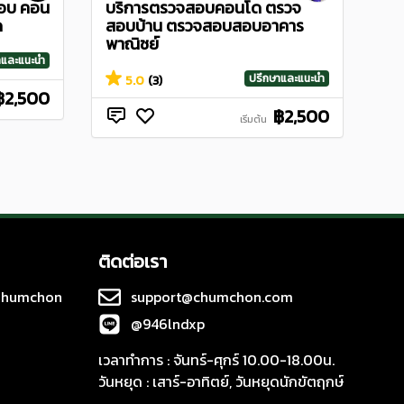
มอบ คอน
บริการตรวจสอบคอนโด ตรวจ
ด
สอบบ้าน ตรวจสอบสอบอาคาร
พาณิชย์
าและแนะนำ
ปรึกษาและแนะนำ
5.0
(3)
฿2,500
฿2,500
เริ่มต้น
ติดต่อเรา
 Chumchon
support@chumchon.com
@946lndxp
เวลาทำการ : จันทร์-ศุกร์ 10.00-18.00น.
วันหยุด : เสาร์-อาทิตย์, วันหยุดนักขัตฤกษ์