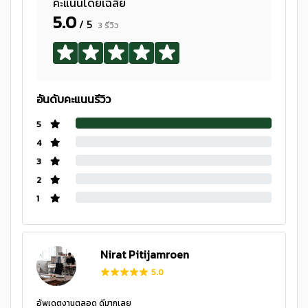
คะแนนโดยเฉลี่ย
5.0
/ 5
3 รีวิว
อันดับคะแนนรีวิว
5
4
3
2
1
Nirat Pitijamroen
5.0
อัพเดตงานตลอด ดีมากเลย