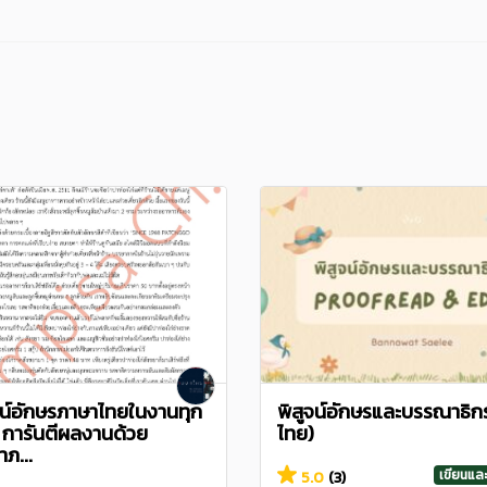
ูจน์อักษรภาษาไทยในงานทุก
พิสูจน์อักษรและบรรณาธิก
 การันตีผลงานด้วย
ไทย)
ภ...
เขียนแ
5.0
(3)