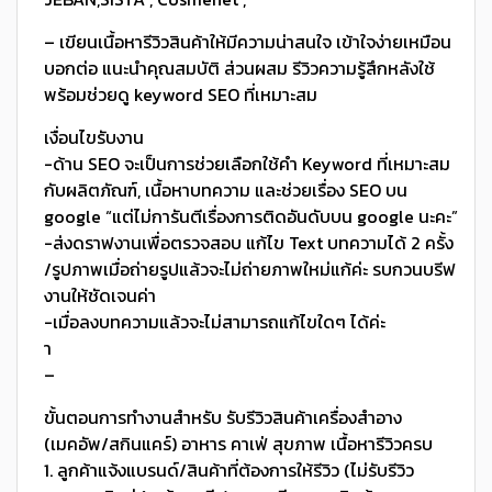
– เขียนเนื้อหารีวิวสินค้าให้มีความน่าสนใจ เข้าใจง่ายเหมือน
บอกต่อ แนะนำคุณสมบัติ ส่วนผสม รีวิวความรู้สึกหลังใช้
พร้อมช่วยดู keyword SEO ที่เหมาะสม
เงื่อนไขรับงาน
-ด้าน SEO จะเป็นการช่วยเลือกใช้คำ Keyword ที่เหมาะสม
กับผลิตภัณฑ์, เนื้อหาบทความ และช่วยเรื่อง SEO บน
google “แต่ไม่การันตีเรื่องการติดอันดับบน google นะคะ”
-ส่งดราฟงานเพื่อตรวจสอบ แก้ไข Text บทความได้ 2 ครั้ง
/รูปภาพเมื่อถ่ายรูปแล้วจะไม่ถ่ายภาพใหม่แก้ค่ะ รบกวนบรีฟ
งานให้ชัดเจนค่า
-เมื่อลงบทความแล้วจะไม่สามารถแก้ไขใดๆ ได้ค่ะ
า
–
ขั้นตอนการทำงานสำหรับ รับรีวิวสินค้าเครื่องสำอาง
(เมคอัพ/สกินแคร์) อาหาร คาเฟ่ สุขภาพ เนื้อหารีวิวครบ
1. ลูกค้าแจ้งแบรนด์/สินค้าที่ต้องการให้รีวิว (ไม่รับรีวิว