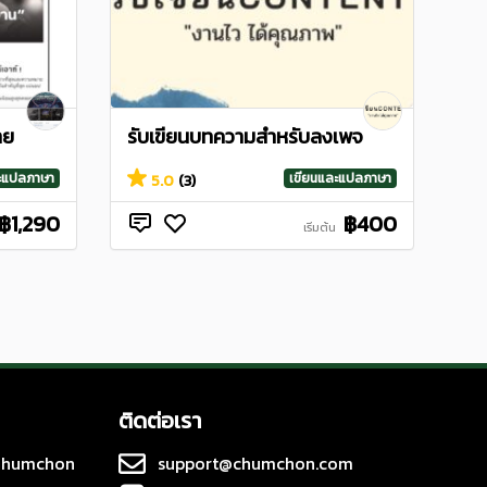
าย
รับเขียนบทความสำหรับลงเพจ
ละแปลภาษา
เขียนและแปลภาษา
5.0
(3)
฿1,290
฿400
เริ่มต้น
ติดต่อเรา
 Chumchon
support@chumchon.com