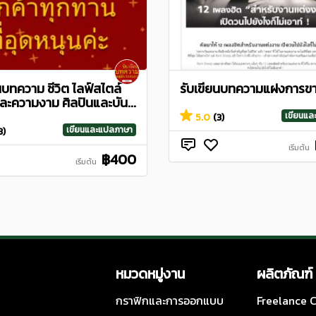
นบทความ ชีวิต ไลฟ์สไตล์
รับเขียนบทความแฝงการข
ละความงาม ศิลปินและบัน...
เขียนแ
5.0
(3)
เขียนและแปลภาษา
3)
เริ่มต้น
฿400
เริ่มต้น
หมวดหมู่งาน
ผลิตภัณฑ์
กราฟิกและการออกแบบ
Freelance