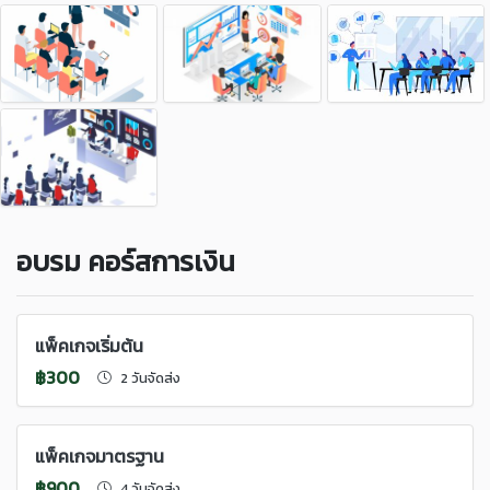
อบรม คอร์สการเงิน
แพ็คเกจเริ่มต้น
฿300
2 วันจัดส่ง
แพ็คเกจมาตรฐาน
฿900
4 วันจัดส่ง