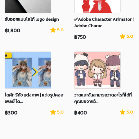
รับออกแบบโลโก้ logo design
✅Adobe Character Animator |
Adobe Charac...
฿1,800
5.0
฿750
5.0
ไดคัท รีทัช แต่งภาพ | แต่งรูปคอส
วาดและฉันสามารถวาดอะไรก็ได้ที่
เพลย์ ได...
คุณขอจากฉั...
฿300
5.0
฿400
5.0