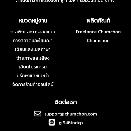
ดำเนินการภายใต้บริษัท ยู ที เอส คอมมิวนิเคชั่น จำกัด
หมวดหมู่งาน
ผลิตภัณฑ์
กราฟิกและการออกแบบ
Freelance Chumchon
การตลาดและโฆษณา
Chumchon
เขียนและแปลภาษา
ถ่ายภาพและเสียง
เขียนโปรแกรม
ปรึกษาและแนะนำ
จัดการร้านค้าออนไลน์
ติดต่อเรา
support@chumchon.com
@946lndxp