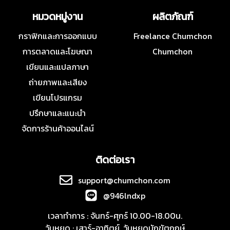
หมวดหมู่งาน
ผลิตภัณฑ์
กราฟิกและการออกแบบ
Freelance Chumchon
การตลาดและโฆษณา
Chumchon
เขียนและแปลภาษา
ถ่ายภาพและเสียง
เขียนโปรแกรม
ปรึกษาและแนะนำ
จัดการร้านค้าออนไลน์
ติดต่อเรา
support@chumchon.com
@946lndxp
เวลาทำการ : จันทร์-ศุกร์ 10.00-18.00น.
วันหยุด : เสาร์-อาทิตย์, วันหยุดนักขัตฤกษ์