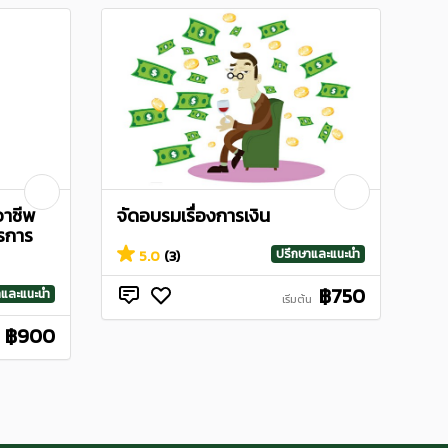
อาชีพ
จัดอบรมเรื่องการเงิน
รการ
ปรึกษาและแนะนำ
5.0
(3)
฿750
าและแนะนำ
เริ่มต้น
฿900