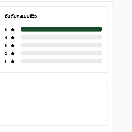
อันดับคะแนนรีวิว
5
4
3
2
1