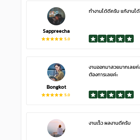
ทำงานได้ดีครับ แก้งานได
Sappreecha
5.0
งานออกมาสวยมากเลยค่ะ 
ต้องการเลยค่ะ
Bongkot
5.0
งานเร็ว ผลงานดีครับ