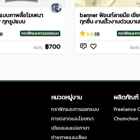
กแบบภาพสื่อโฆษณา
banner ฟ้อนท์ลายมือ เขีย
 ทุกรูปแบบ
ทุกชิ้น งานเร็วงานด่วนมาเ
กราฟิกและการออกแบบ
กราฟิกและก
3)
5.0
(3)
฿700
เริ่มต้น
เริ่มต้น
หมวดหมู่งาน
ผลิตภัณฑ์
กราฟิกและการออกแบบ
Freelance
การตลาดและโฆษณา
Chumchon
เขียนและแปลภาษา
ถ่ายภาพและเสียง