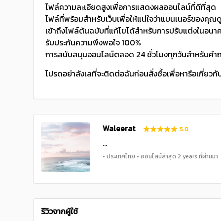
ไฟล์ความละเอียดสูงเพื่อการแสดงผลออนไลน์ที่ดีที่สุด
ไฟล์ที่พร้อมสําหรับเว็บเพื่อให้แน่ใจว่าแบนเนอร์ของคุ
เข้าถึงไฟล์ต้นฉบับที่แก้ไขได้สําหรับการปรับแต่งในอนา
รับประกันความพึงพอใจ 100%
การสนับสนุนออนไลน์ตลอด 24 ชั่วโมงทุกวันสําหรับคํา
โปรดอย่าลังเลที่จะติดต่อฉันก่อนสั่งซื้อเพื่อหารือเกี่
Waleerat
5.0
...
• ประเทศไทย • ออนไลน์ล่าสุด 2 years ที่ผ่านมา
รีวิวจากผู้ใช้