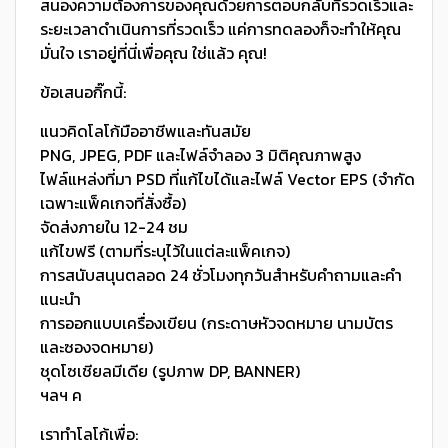
สนองความต้องการของคุณด้วยการตอบกลับที่รวดเร็วและ
ระยะเวลาดำเนินการที่รวดเร็ว แค่การทดลองก็จะทำให้คุณ
มั่นใจ เราอยู่ที่นี่เพื่อคุณ ใช่แล้ว คุณ!
ข้อเสนอกิ๊กนี้:
แนวคิดโลโก้มืออาชีพและทันสมัย
PNG, JPEG, PDF และไฟล์จำลอง 3 มิติคุณภาพสูง
ไฟล์แหล่งที่มา PSD ที่แก้ไขได้และไฟล์ Vector EPS (จำกัด
เฉพาะแพ็คเกจที่สั่งซื้อ)
จัดส่งภายใน 12-24 ชม
แก้ไขฟรี (ตามที่ระบุไว้ในแต่ละแพ็คเกจ)
การสนับสนุนตลอด 24 ชั่วโมงทุกวันสำหรับคำถามและคำ
แนะนำ
การออกแบบเครื่องเขียน (กระดาษหัวจดหมาย นามบัตร
และซองจดหมาย)
ชุดโซเชียลมีเดีย (รูปภาพ DP, BANNER)
ฯลฯ ค
เราทำโลโก้เพื่อ: