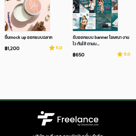
ขึ้นmock up ออกแบบฉลาก
รับออกแบบ banner โฆษณา งาน
ไว ทันใช้ ตามบ...
฿1,200
5.0
฿650
5.0