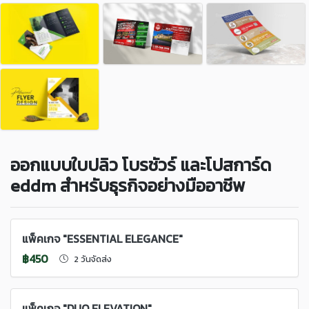
ออกแบบใบปลิว โบรชัวร์ และโปสการ์ด
eddm สำหรับธุรกิจอย่างมืออาชีพ
แพ็คเกจ "ESSENTIAL ELEGANCE"
฿450
2 วันจัดส่ง
แพ็คเกจ "DUO ELEVATION"