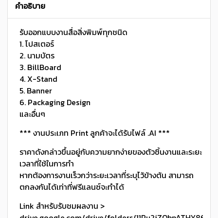
คำอธิบาย
รับออกแบบงานสื่อสิ่งพิมพ์ทุกชนิด
1. โปสเตอร์
2. นามบัตร
3. BillBoard
4. X-Stand
5. Banner
6. Packaging Design
และอื่นๆ
*** งานประเภท Print ลูกค้าจะได้รับไฟล์ .AI ***
ราคาดังกล่าวขึ้นอยู่กับความยากง่ายของตัวชิ้นงานและระยะ
เวลาที่ใช้ในการทำ
หากต้องการงานเร็วกว่าระยะเวลาที่ระบุไว้ข้างต้น สามารถ
ตกลงกันได้เท่าที่ฟรีแลนซ์จะทำได้
Link สำหรับรับชมผลงาน >
drive.google.com/drive/folders/11Pu2jZQbpATHY86G