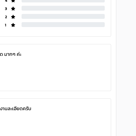
4
3
2
1
ยด มากๆ ค่ะ
 งานละเอียดครับ