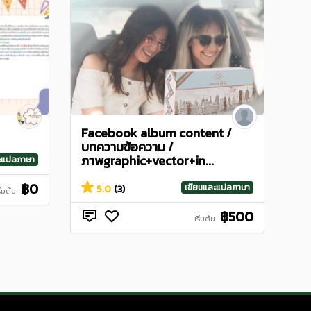
Facebook album content /
บทความข้อความ /
ภาพgraphic+vector+in...
ละแปลภาษา
฿0
เขียนและแปลภาษา
5.0
(3)
ริ่มต้น
฿500
เริ่มต้น