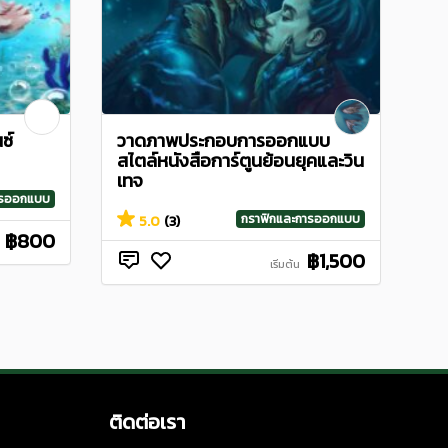
ซ์
วาดภาพประกอบการออกแบบ
สไตล์หนังสือการ์ตูนย้อนยุคและวิน
เทจ
ารออกแบบ
กราฟิกและการออกแบบ
5.0
(3)
฿800
฿1,500
เริ่มต้น
ติดต่อเรา