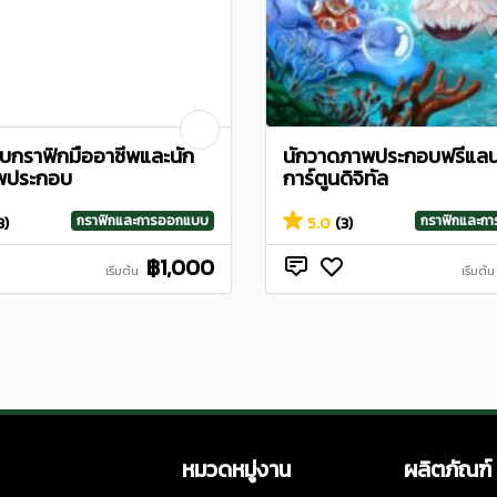
กราฟิกมืออาชีพและนัก
นักวาดภาพประกอบฟรีแลน
พประกอบ
การ์ตูนดิจิทัล
กราฟิกและการออกแบบ
กราฟิกและก
3)
5.0
(3)
฿1,000
เริ่มต้น
เริ่มต้น
หมวดหมู่งาน
ผลิตภัณฑ์