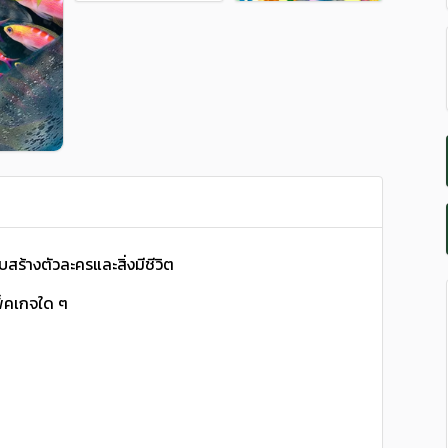
สร้างตัวละครและสิ่งมีชีวิต
พ็คเกจใด ๆ